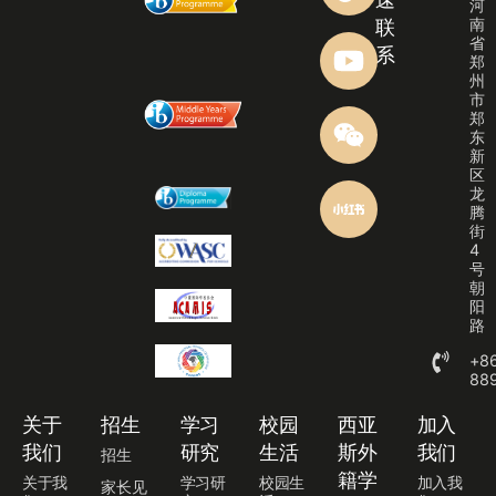
河
南
联
省
系
郑
州
市
郑
东
新
区
龙
腾
街
4
号
朝
阳
路
+8
88
关于
招生
学习
校园
西亚
加入
我们
研究
生活
斯外
我们
招生
籍学
关于我
学习研
校园生
加入我
家长见