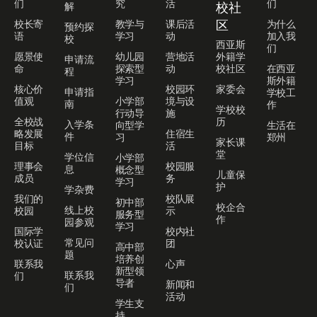
们
究
活
们
解
校社
校长寄
教学与
课后活
区
为什么
预约探
语
学习
动
加入我
校
西亚斯
们
愿景使
幼儿园
营地活
外籍学
申请流
命
探索型
动
校社区
在西亚
程
学习
斯外籍
核心价
校园环
家委会
申请指
学校工
值观
小学部
境与设
南
作
学校校
行动导
施
全校战
历
入学条
向型学
生活在
略发展
住宿生
件
习
郑州
家长课
目标
活
堂
学位信
小学部
理事会
校园服
息
概念型
儿童保
成员
务
学习
护
学杂费
我们的
校队展
初中部
校企合
线上校
校园
示
服务型
作
园参观
学习
国际学
校内社
常见问
校认证
团
高中部
题
培养创
联系我
心声
新型领
联系我
们
导者
新闻和
们
活动
学生支
持