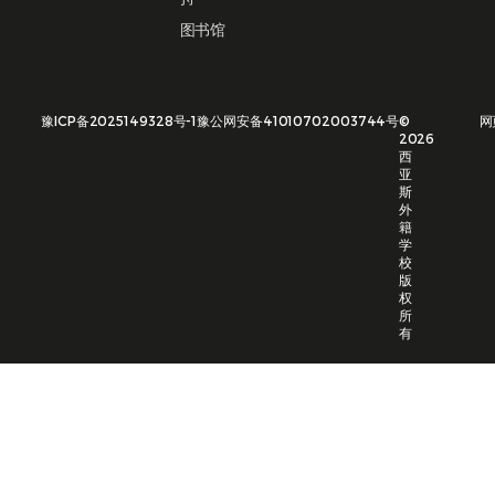
图书馆
豫ICP备2025149328号-1
豫公网安备41010702003744号
©
网
2026
西
亚
斯
外
籍
学
校
版
权
所
有